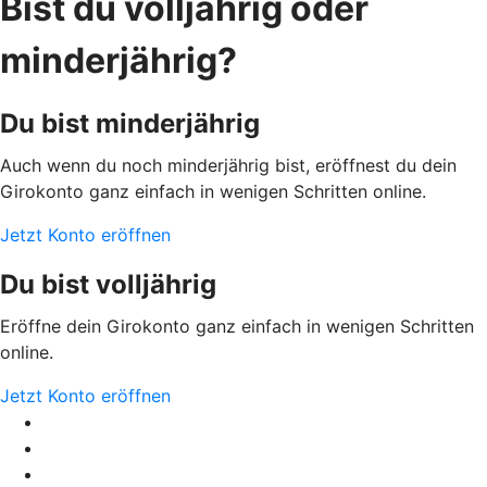
Bist du volljährig oder
minderjährig?
Du bist minderjährig
Auch wenn du noch minderjährig bist, eröffnest du dein
Girokonto ganz einfach in wenigen Schritten online.
Jetzt Konto eröffnen
Du bist volljährig
Eröffne dein Girokonto ganz einfach in wenigen Schritten
online.
Jetzt Konto eröffnen