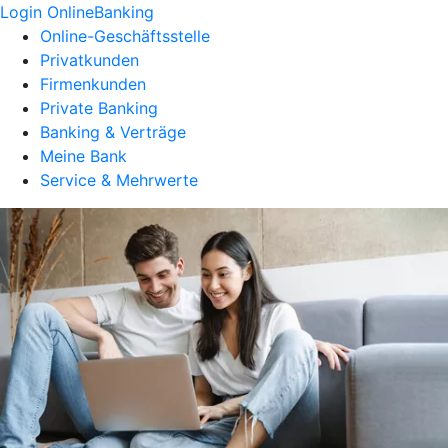
Login OnlineBanking
Online-Geschäftsstelle
Privatkunden
Firmenkunden
Private Banking
Banking & Verträge
Meine Bank
Service & Mehrwerte