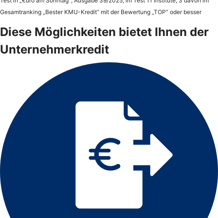
Test in „€uro am Sonntag“; Ausgabe 39/2025; im Test 11 Institute, 3 davon im
Gesamtranking „Bester KMU-Kredit“ mit der Bewertung „TOP“ oder besser
Diese Möglichkeiten bietet Ihnen der
Unternehmerkredit